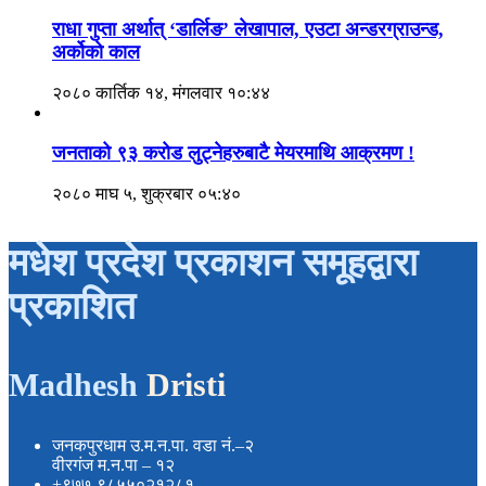
राधा गुप्ता अर्थात् ‘डार्लिङ’ लेखापाल, एउटा अन्डरग्राउन्ड,
अर्कोको काल
२०८० कार्तिक १४, मंगलवार १०:४४
जनताको ९३ करोड लुट्नेहरुबाटै मेयरमाथि आक्रमण !
२०८० माघ ५, शुक्रबार ०५:४०
मधेश प्रदेश प्रकाशन समूहद्वारा
प्रकाशित
Madhesh
Dristi
जनकपुरधाम उ.म.न.पा. वडा नं.–२
वीरगंज म.न.पा – १२
+९७७-९८५५०२१२८१