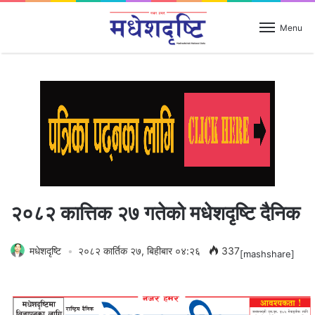
Menu
२०८२ कात्तिक २७ गतेको मधेशदृष्टि दैनिक
मधेशदृष्टि
२०८२ कार्तिक २७, बिहीबार ०४:२६
337
[mashshare]