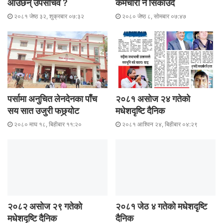
आउँछन् उपसचिव ?
कर्मचारी नै सिकाउँदै
२०८१ जेष्ठ ३२, शुक्रबार ०७:३२
२०८० जेष्ठ ८, सोमबार ०७:४७
पर्सामा अनुचित लेनदेनका पाँच
२०८१ असाेज २४ गतेकाे
सय सात उजुरी फछ्र्योट
मधेशदृष्टि दैनिक
२०८० माघ १८, बिहीबार ११:२०
२०८१ आश्विन २४, बिहीबार ०४:२९
२०८२ असाेज २९ गतेकाे
२०८१ जेठ ४ गतेकाे मधेशदृष्टि
मधेशदृष्टि दैनिक
दैनिक