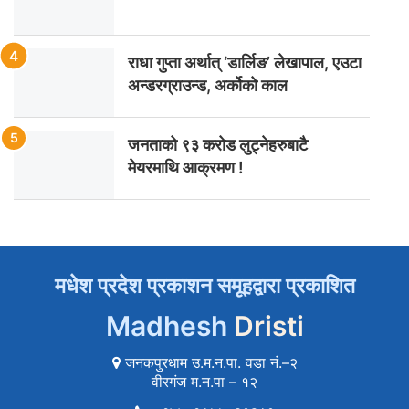
राधा गुप्ता अर्थात् ‘डार्लिङ’ लेखापाल, एउटा
अन्डरग्राउन्ड, अर्कोको काल
जनताको ९३ करोड लुट्नेहरुबाटै
मेयरमाथि आक्रमण !
मधेश प्रदेश प्रकाशन समूहद्वारा प्रकाशित
Madhesh
Dristi
जनकपुरधाम उ.म.न.पा. वडा नं.–२
वीरगंज म.न.पा – १२