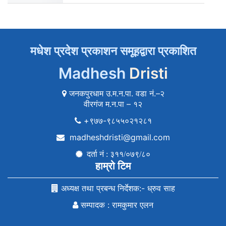
मधेश प्रदेश प्रकाशन समूहद्वारा प्रकाशित
Madhesh
Dristi
जनकपुरधाम उ.म.न.पा. वडा नं.–२
वीरगंज म.न.पा – १२
+९७७-९८५५०२१२८१
madheshdristi@gmail.com
दर्ता नं : ३११/०७९/८०
हाम्रो टिम
अध्यक्ष तथा प्रबन्ध निर्देशक:- ध्रुव साह
सम्पादक : रामकुमार एलन