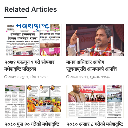
k
Related Articles
२०७९ फाल्गुन १ गते सोमबार
मानव अधिकार आयोग
मधेशदृष्टि पत्रिका
सूचनाप्रति आजपाको आपत्ति
२०७९ फाल्गुन १, सोमबार १२:३१
२०८० माघ १९, शुक्रबार ११:३८
२०८० पुस २० गतेको मधेशदृष्टि
२०८० असार ८ गतेकाे मधेशदृष्टि