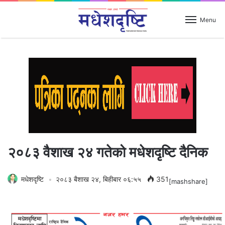
Menu
२०८३ वैशाख २४ गतेको मधेशदृष्टि दैनिक
मधेशदृष्टि
२०८३ बैशाख २४, बिहीबार ०६:५५
351
[mashshare]