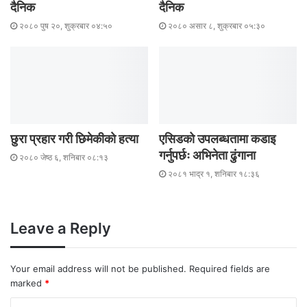
दैनिक
दैनिक
२०८० पुष २०, शुक्रबार ०४:५०
२०८० असार ८, शुक्रबार ०५:३०
छुरा प्रहार गरी छिमेकीकाे हत्या
एसिडको उपलब्धतामा कडाइ
गर्नुपर्छः अभिनेता ढुंगाना
२०८० जेष्ठ ६, शनिबार ०८:१३
२०८१ भाद्र १, शनिबार १८:३६
Leave a Reply
Your email address will not be published.
Required fields are
marked
*