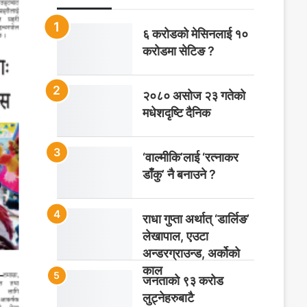
६ करोडको मेसिनलाई १०
करोडमा सेटिङ ?
२०८० असोज २३ गतेको
मधेशदृष्टि दैनिक
‘वाल्मीकि’लाई ‘रत्नाकर
डाँकु’ नै बनाउने ?
राधा गुप्ता अर्थात् ‘डार्लिङ’
लेखापाल, एउटा
अन्डरग्राउन्ड, अर्कोको
काल
जनताको ९३ करोड
लुट्नेहरुबाटै