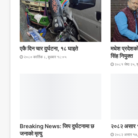
एकै दिन चार दुर्घटना, १८ घाइते
मधेश प्रदेशको
सिंह नियुक्त
२०८० कार्तिक ८, बुधबार १८:०५
२०८१ जेष्ठ २५, 
Breaking News: जिप दुर्घटनामा छ
२०८२ असार १७
जनाकाे मृत्यु
२०८२ असार १७, 