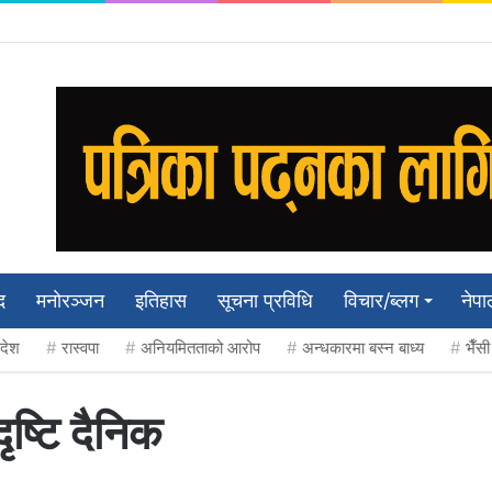
द
मनाेरञ्जन
इतिहास
सूचना प्रविधि
विचार/ब्लग
नेपा
रदेश
रास्वपा
अनियमितताको आरोप
अन्धकारमा बस्न बाध्य
भैँस
ष्टि दैनिक