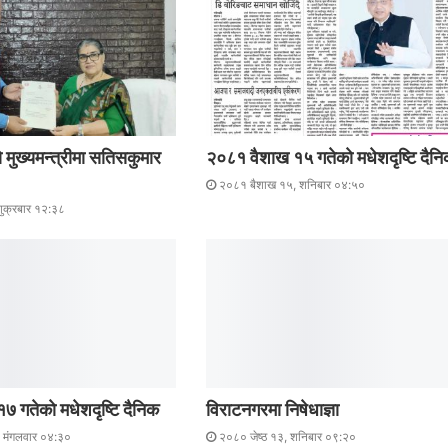
 मुख्यमन्त्रीमा सतिसकुमार
२०८१ वैशाख १५ गतेकाे मधेशदृष्टि दैन
२०८१ बैशाख १५, शनिबार ०४:५०
शुक्रबार १२:३८
 गतेकाे मधेशदृष्टि दैनिक
विराटनगरमा निषेधाज्ञा
मंगलवार ०४:३०
२०८० जेष्ठ १३, शनिबार ०९:२०