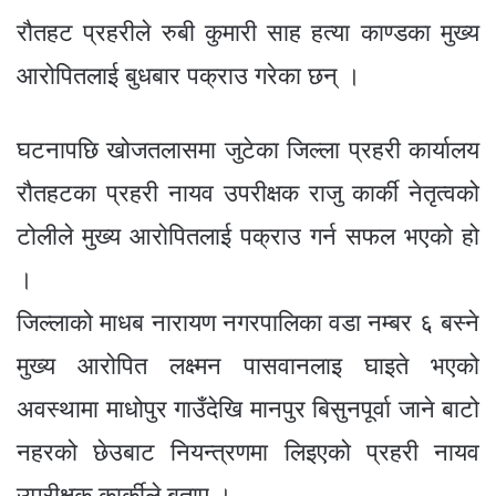
e
o
g
p
e
m
रौतहट प्रहरीले रुबी कुमारी साह हत्या काण्डका मुख्य
o
er
p
आरोपितलाई बुधबार पक्राउ गरेका छन् ।
k
घटनापछि खोजतलासमा जुटेका जिल्ला प्रहरी कार्यालय
रौतहटका प्रहरी नायव उपरीक्षक राजु कार्की नेतृत्वको
टोलीले मुख्य आरोपितलाई पक्राउ गर्न सफल भएको हो
।
जिल्लाको माधब नारायण नगरपालिका वडा नम्बर ६ बस्ने
मुख्य आरोपित लक्ष्मन पासवानलाइ घाइते भएको
अवस्थामा माधोपुर गाउँदेखि मानपुर बिसुनपूर्वा जाने बाटो
नहरको छेउबाट नियन्त्रणमा लिइएको प्रहरी नायव
उपरीक्षक कार्कीले बताए ।