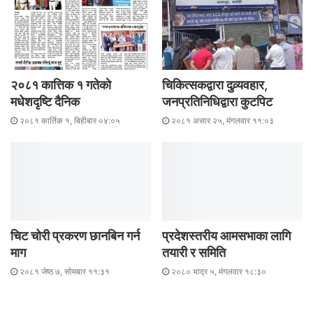
२०८१ कात्तिक १ गतेकाे
चिकित्सकद्वारा दुव्र्यवहार,
मधेशदृष्टि दैनिक
जनप्रतिनिधिद्वारा कुटपिट
२०८१ कार्तिक १, बिहीबार ०४:०५
२०८१ असार २५, मंगलवार ११:०३
चिट चोरी प्रकरण छानबिन गर्न
प्रदेशस्तरीय आमसभाका लागि
माग
तयारी र समिति
२०८१ जेष्ठ ७, सोमबार ११:३१
२०८० भाद्र ५, मंगलवार १८:३०