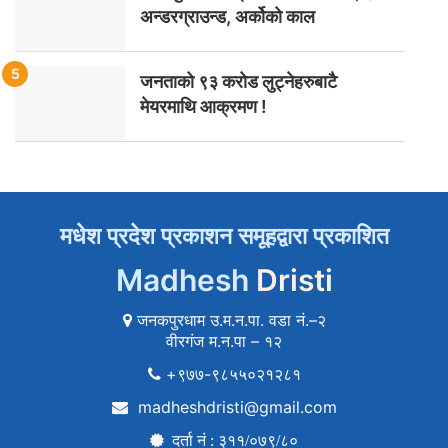
अन्डरग्राउन्ड, अर्कोको काल
जनताको ९३ करोड लुट्नेहरुबाटै
मेयरमाथि आक्रमण !
मधेश प्रदेश प्रकाशन समूहद्वारा प्रकाशित
Madhesh
Dristi
जनकपुरधाम उ.म.न.पा. वडा नं.–२
वीरगंज म.न.पा – १२
+९७७-९८५५०२१२८१
madheshdristi@gmail.com
दर्ता नं : ३११/०७९/८०