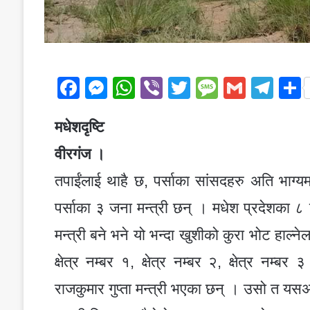
F
M
W
Vi
T
M
G
T
a
e
h
b
wi
e
m
el
मधेशदृष्टि
c
ss
at
er
tt
ss
ail
e
e
e
s
er
a
gr
वीरगंज ।
b
n
A
g
a
तपाईंलाई थाहै छ, पर्साका सांसदहरु अति भाग्
o
g
p
e
m
पर्साका ३ जना मन्त्री छन् । मधेश प्रदेशका ८ 
o
er
p
मन्त्री बने भने यो भन्दा खुशीको कुरा भोट हाल्न
k
क्षेत्र नम्बर १, क्षेत्र नम्बर २, क्षेत्र नम
राजकुमार गुप्ता मन्त्री भएका छन् । उसो त यसअ