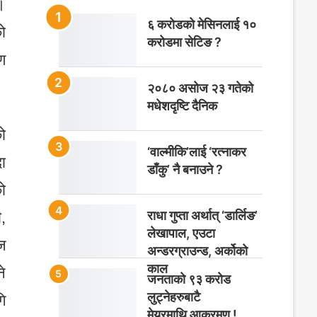
।
६ करोडको मेसिनलाई १०
ो
करोडमा सेटिङ ?
ण
२०८० असोज २३ गतेको
मधेशदृष्टि दैनिक
ो
‘वाल्मीकि’लाई ‘रत्नाकर
ा
डाँकु’ नै बनाउने ?
ो
राधा गुप्ता अर्थात् ‘डार्लिङ’
,
लेखापाल, एउटा
ज
अन्डरग्राउन्ड, अर्कोको
काल
े
जनताको ९३ करोड
लुट्नेहरुबाटै
ि
मेयरमाथि आक्रमण !