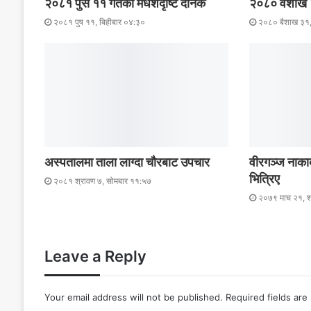
२०८१ पुस ११ गतेको मधेशदृष्टि दैनिक
२०८० वैशाख ३१
२०८१ पुष ११, बिहीबार ०४:३०
२०८० बैशाख ३१
अस्पतालमा ताला लाग्दा चौरबाट उपचार
वीरगञ्ज नाका
भित्रिए
२०८१ श्रावण ७, सोमबार ११:५७
२०७९ माघ २१, श
Leave a Reply
Your email address will not be published.
Required fields ar