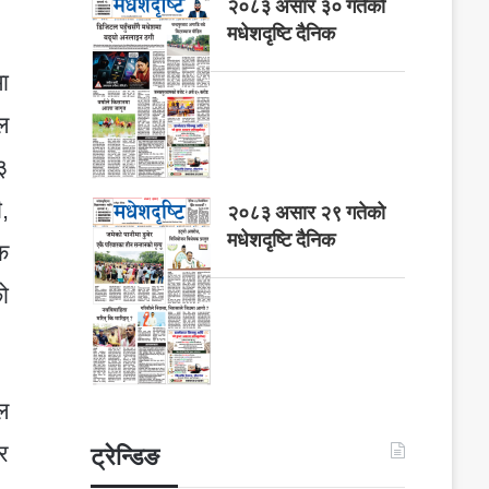
२०८३ असार ३० गतेको
मधेशदृष्टि दैनिक
ा
ल
३
,
२०८३ असार २९ गतेको
मधेशदृष्टि दैनिक
क
ो
ल
र
ट्रेन्डिङ