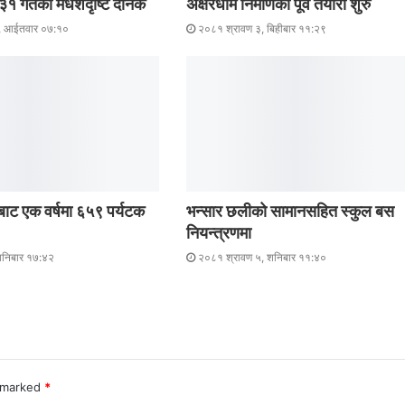
 गतेकाे मधेशदृष्टि दैनिक
अक्षरधाम निर्माणको पूर्व तयारी शुरु
, आईतवार ०७:१०
२०८१ श्रावण ३, बिहीबार ११:२९
बाट एक वर्षमा ६५९ पर्यटक
भन्सार छलीको सामानसहित स्कुल बस
नियन्त्रणमा
निबार १७:४२
२०८१ श्रावण ५, शनिबार ११:४०
e marked
*