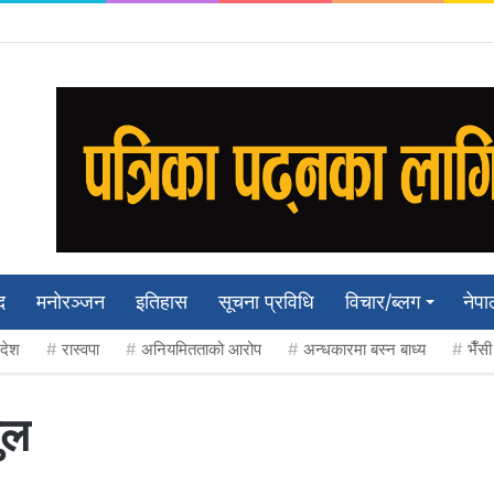
द
मनाेरञ्जन
इतिहास
सूचना प्रविधि
विचार/ब्लग
नेपा
रदेश
रास्वपा
अनियमितताको आरोप
अन्धकारमा बस्न बाध्य
भैँस
ुल