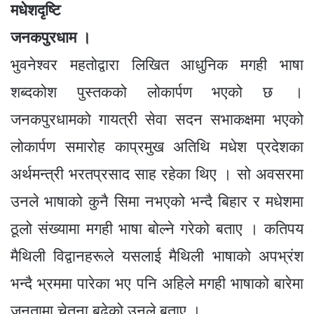
e
e
s
er
a
gr
मधेशदृष्टि
ar
b
n
A
g
a
e
जनकपुरधाम ।
o
g
p
e
m
भुवनेश्वर महतोद्वारा लिखित आधुनिक मगही भाषा
o
er
p
शब्दकोश पुस्तकको लोकार्पण भएको छ ।
k
जनकपुरधामको गायत्री सेवा सदन सभाकक्षमा भएको
लोकार्पण समारोह काप्रमुख अतिथि मधेश प्रदेशका
अर्थमन्त्री भरतप्रसाद साह रहेका थिए । सो अवसरमा
उनले भाषाको कुनै सिमा नभएको भन्दै बिहार र मधेशमा
ठूलो संख्यामा मगही भाषा बोल्ने गरेको बताए । कतिपय
मैथिली विद्वानहरूले यसलाई मैथिली भाषाको अपभ्रंश
भन्दै भ्रममा पारेका भए पनि अहिले मगही भाषाको बारेमा
जनतामा चेतना बढेको उनले बताए ।