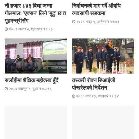
नौ हजार ८४३ बिघा जग्गा
निर्वाचनको माग गर्दै औषधि
गोलमाल: ‘एक्सन’ लिने ‘मुटु’ छ त
व्यवसायी सडकमा
गृहमन्त्रीसँग
२०८१ भाद्र ९, आईतवार ११:४३
२०८१ असार ७, शुक्रबार ११:५३
सर्लाहीमा शैक्षिक महोत्सव हुँदै
तस्करी रोक्न डिआईजी
पोखरेलको निर्देशन
२०८० फाल्गुन ९, बुधबार ०८:१४
२०८० माघ २३, मंगलवार १२:३४