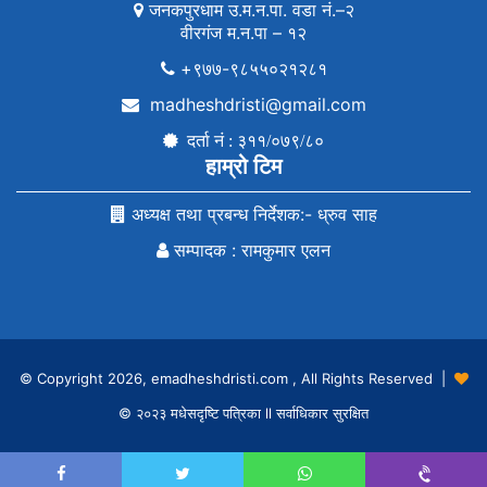
जनकपुरधाम उ.म.न.पा. वडा नं.–२
वीरगंज म.न.पा – १२
+९७७-९८५५०२१२८१
madheshdristi@gmail.com
दर्ता नं : ३११/०७९/८०
हाम्रो टिम
अध्यक्ष तथा प्रबन्ध निर्देशक:- ध्रुव साह
सम्पादक : रामकुमार एलन
© Copyright 2026, emadheshdristi.com , All Rights Reserved |
© २०२३ मधेसदृष्टि पत्रिका ll सर्वाधिकार सुरक्षित