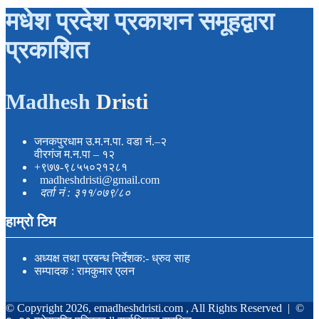
मधेश प्रदेश प्रकाशन समूहद्वारा
प्रकाशित
Madhesh
Dristi
जनकपुरधाम उ.म.न.पा. वडा नं.–२
वीरगंज म.न.पा – १२
+९७७-९८५५०२१२८१
madheshdristi@gmail.com
दर्ता नं : ३११/०७९/८०
हाम्रो टिम
अध्यक्ष तथा प्रबन्ध निर्देशक:- ध्रुव साह
सम्पादक : रामकुमार एलन
© Copyright 2026, emadheshdristi.com , All Rights Reserved |
©