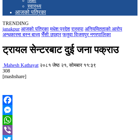
शिक्षा
स्वास्थ्य
आजको पत्रिका
TRENDING
janakpur
आजको पत्रिका
मधेश प्रदेश
रास्वपा
अनियमितताको आरोप
अन्धकारमा बस्न बाध्य
भैँसी उपहार
फतुवा विजयपुर नगरपालिका
ट्रायल सेन्टरबाट दुई जना पक्राउ
Mahesh Kathayat
२०८१ जेष्ठ २१, सोमबार ११:३९
308
[mashshare]
Facebook
Messenger
WhatsApp
Viber