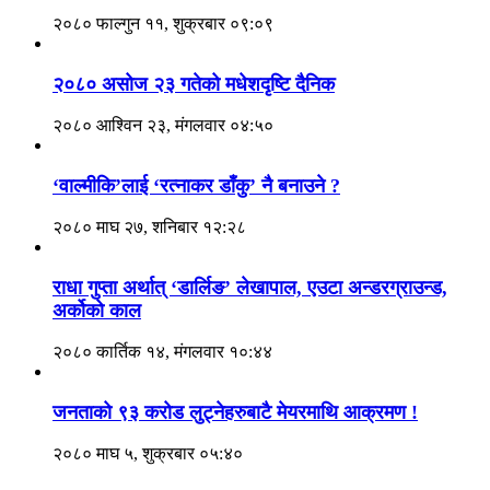
२०८० फाल्गुन ११, शुक्रबार ०९:०९
२०८० असोज २३ गतेको मधेशदृष्टि दैनिक
२०८० आश्विन २३, मंगलवार ०४:५०
‘वाल्मीकि’लाई ‘रत्नाकर डाँकु’ नै बनाउने ?
२०८० माघ २७, शनिबार १२:२८
राधा गुप्ता अर्थात् ‘डार्लिङ’ लेखापाल, एउटा अन्डरग्राउन्ड,
अर्कोको काल
२०८० कार्तिक १४, मंगलवार १०:४४
जनताको ९३ करोड लुट्नेहरुबाटै मेयरमाथि आक्रमण !
२०८० माघ ५, शुक्रबार ०५:४०