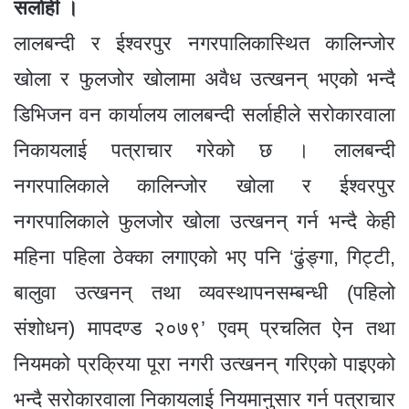
b
n
A
g
a
e
सर्लाही ।
o
g
p
e
m
लालबन्दी र ईश्वरपुर नगरपालिकास्थित कालिन्जोर
o
er
p
खोला र फुलजोर खोलामा अवैध उत्खनन् भएको भन्दै
k
डिभिजन वन कार्यालय लालबन्दी सर्लाहीले सरोकारवाला
निकायलाई पत्राचार गरेको छ । लालबन्दी
नगरपालिकाले कालिन्जोर खोला र ईश्वरपुर
नगरपालिकाले फुलजोर खोला उत्खनन् गर्न भन्दै केही
महिना पहिला ठेक्का लगाएको भए पनि ‘ढुंङ्गा, गिट्टी,
बालुवा उत्खनन् तथा व्यवस्थापनसम्बन्धी (पहिलो
संशोधन) मापदण्ड २०७९’ एवम् प्रचलित ऐन तथा
नियमको प्रक्रिया पूरा नगरी उत्खनन् गरिएको पाइएको
भन्दै सरोकारवाला निकायलाई नियमानुसार गर्न पत्राचार