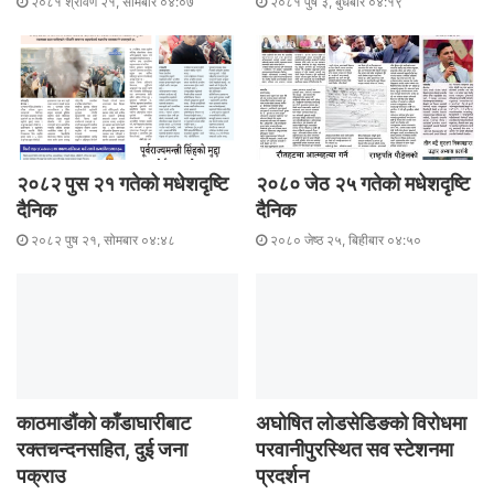
२०८१ श्रावण २१, सोमबार ०४:०७
२०८१ पुष ३, बुधबार ०४:१९
२०८२ पुस २१ गतेको मधेशदृष्टि
२०८० जेठ २५ गतेकाे मधेशदृष्टि
दैनिक
दैनिक
२०८२ पुष २१, सोमबार ०४:४८
२०८० जेष्ठ २५, बिहीबार ०४:५०
काठमाडौंको काँडाघारीबाट
अघोषित लोडसेडिङको विरोधमा
रक्तचन्दनसहित, दुई जना
परवानीपुरस्थित सव स्टेशनमा
पक्राउ
प्रदर्शन