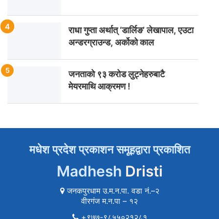
राधा गुप्ता अर्थात् ‘डार्लिङ’ लेखापाल, एउटा
अन्डरग्राउन्ड, अर्कोको काल
जनताको ९३ करोड लुट्नेहरुबाटै
मेयरमाथि आक्रमण !
मधेश प्रदेश प्रकाशन समूहद्वारा प्रकाशित
Madhesh
Dristi
जनकपुरधाम उ.म.न.पा. वडा नं.–२
वीरगंज म.न.पा – १२
+९७७-९८५५०२१२८१