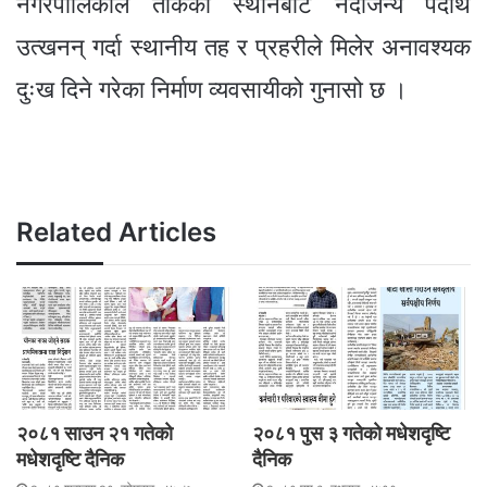
नगरपालिकाले तोकेको स्थानबाट नदीजन्य पदार्थ
उत्खनन् गर्दा स्थानीय तह र प्रहरीले मिलेर अनावश्यक
दुःख दिने गरेका निर्माण व्यवसायीको गुनासो छ ।
Related Articles
२०८१ साउन २१ गतेकाे
२०८१ पुस ३ गतेकाे मधेशदृष्टि
मधेशदृष्टि दैनिक
दैनिक