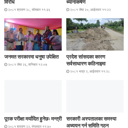
विरोध
ध्यानाकर्षण
२०८१ श्रावण २८, सोमबार ११:३६
२०८१ जेष्ठ २०, आईतवार ११:२२
जनमत सरकारमा धनुषा उपेक्षित
प्रदेश सांसदका कारण
सर्वसाधारण कठिनाइमा
२०८१ जेष्ठ २६, शनिबार १२:०७
२०८१ भाद्र २, आईतवार ११:२८
पूरक परीक्षा मर्यादित हुनेछः मन्त्री
सरकारी अस्पतालका समस्या
अध्ययन गर्न समिति गठन
२०८१ श्रावण २२, मंगलवार ११:४०