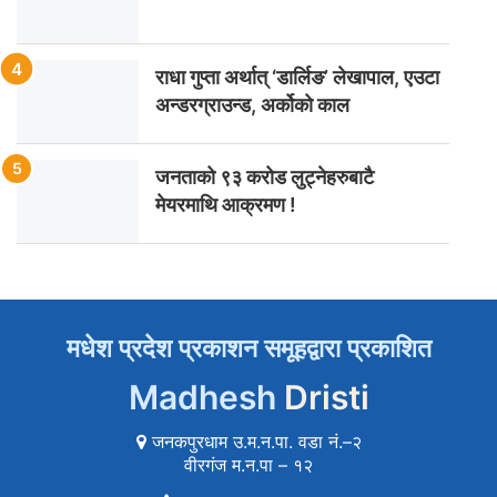
राधा गुप्ता अर्थात् ‘डार्लिङ’ लेखापाल, एउटा
अन्डरग्राउन्ड, अर्कोको काल
जनताको ९३ करोड लुट्नेहरुबाटै
मेयरमाथि आक्रमण !
मधेश प्रदेश प्रकाशन समूहद्वारा प्रकाशित
Madhesh
Dristi
जनकपुरधाम उ.म.न.पा. वडा नं.–२
वीरगंज म.न.पा – १२