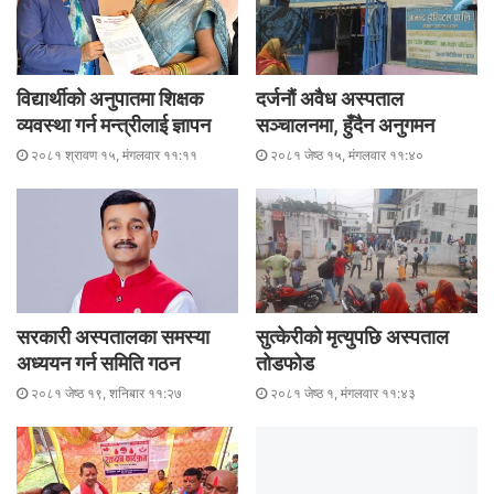
विद्यार्थीको अनुपातमा शिक्षक
दर्जनौं अवैध अस्पताल
व्यवस्था गर्न मन्त्रीलाई ज्ञापन
सञ्चालनमा, हुँदैन अनुगमन
२०८१ श्रावण १५, मंगलवार ११:११
२०८१ जेष्ठ १५, मंगलवार ११:४०
सरकारी अस्पतालका समस्या
सुत्केरीको मृत्युपछि अस्पताल
अध्ययन गर्न समिति गठन
तोडफोड
२०८१ जेष्ठ १९, शनिबार ११:२७
२०८१ जेष्ठ १, मंगलवार ११:४३