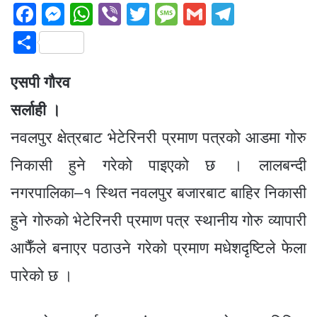
F
M
W
Vi
T
M
G
T
a
e
h
b
wi
e
m
el
S
c
ss
at
er
tt
ss
ail
e
h
e
e
s
er
a
gr
एसपी गौरव
ar
b
n
A
g
a
e
सर्लाही ।
o
g
p
e
m
नवलपुर क्षेत्रबाट भेटेरिनरी प्रमाण पत्रको आडमा गोरु
o
er
p
निकासी हुने गरेको पाइएको छ । लालबन्दी
k
नगरपालिका–१ स्थित नवलपुर बजारबाट बाहिर निकासी
हुने गोरुको भेटेरिनरी प्रमाण पत्र स्थानीय गोरु व्यापारी
आफैँले बनाएर पठाउने गरेको प्रमाण मधेशदृष्टिले फेला
पारेको छ ।