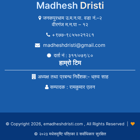
Madhesh
Dristi
जनकपुरधाम उ.म.न.पा. वडा नं.–२
वीरगंज म.न.पा – १२
+९७७-९८५५०२१२८१
madheshdristi@gmail.com
दर्ता नं : ३११/०७९/८०
हाम्रो टिम
अध्यक्ष तथा प्रबन्ध निर्देशक:- ध्रुव साह
सम्पादक : रामकुमार एलन
© Copyright 2026, emadheshdristi.com , All Rights Reserved |
© २०२३ मधेसदृष्टि पत्रिका ll सर्वाधिकार सुरक्षित