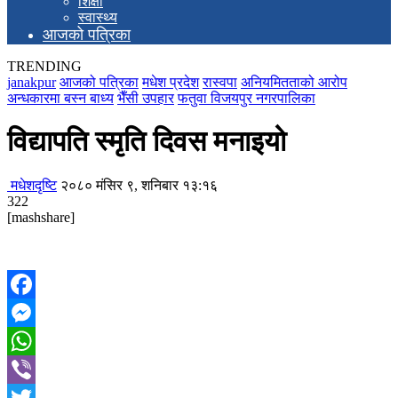
शिक्षा
स्वास्थ्य
आजको पत्रिका
TRENDING
janakpur
आजको पत्रिका
मधेश प्रदेश
रास्वपा
अनियमितताको आरोप
अन्धकारमा बस्न बाध्य
भैँसी उपहार
फतुवा विजयपुर नगरपालिका
विद्यापति स्मृति दिवस मनाइयो
मधेशदृष्टि
२०८० मंसिर ९, शनिबार १३:१६
322
[mashshare]
Facebook
Messenger
WhatsApp
Viber