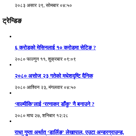
२०८३ असार २९, सोमबार ०४:५०
ट्रेन्डिङ
६ करोडको मेसिनलाई १० करोडमा सेटिङ ?
२०८० फाल्गुन ११, शुक्रबार ०९:०९
२०८० असोज २३ गतेको मधेशदृष्टि दैनिक
२०८० आश्विन २३, मंगलवार ०४:५०
‘वाल्मीकि’लाई ‘रत्नाकर डाँकु’ नै बनाउने ?
२०८० माघ २७, शनिबार १२:२८
राधा गुप्ता अर्थात् ‘डार्लिङ’ लेखापाल, एउटा अन्डरग्राउन्ड,