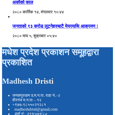
अर्कोको काल
२०८० कार्तिक १४, मंगलवार १०:४४
जनताको ९३ करोड लुट्नेहरुबाटै मेयरमाथि आक्रमण !
२०८० माघ ५, शुक्रबार ०५:४०
मधेश प्रदेश प्रकाशन समूहद्वारा
प्रकाशित
Madhesh
Dristi
जनकपुरधाम उ.म.न.पा. वडा नं.–२
वीरगंज म.न.पा – १२
+९७७-९८५५०२१२८१
madheshdristi@gmail.com
दर्ता नं : ३११/०७९/८०