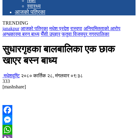
शिक्षा
स्वास्थ्य
आजको पत्रिका
TRENDING
janakpur
आजको पत्रिका
मधेश प्रदेश
रास्वपा
अनियमितताको आरोप
अन्धकारमा बस्न बाध्य
भैँसी उपहार
फतुवा विजयपुर नगरपालिका
सुधारगृहका बालबालिका एक छाक
खाएर बस्न बाध्य
मधेशदृष्टि
२०८० कार्तिक २८, मंगलवार ०९:३८
333
[mashshare]
Facebook
Messenger