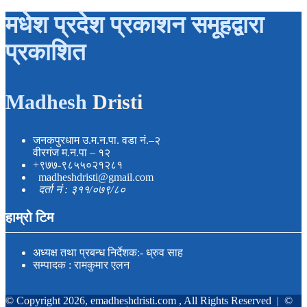
मधेश प्रदेश प्रकाशन समूहद्वारा
प्रकाशित
Madhesh
Dristi
जनकपुरधाम उ.म.न.पा. वडा नं.–२
वीरगंज म.न.पा – १२
+९७७-९८५५०२१२८१
madheshdristi@gmail.com
दर्ता नं : ३११/०७९/८०
हाम्रो टिम
अध्यक्ष तथा प्रबन्ध निर्देशक:- ध्रुव साह
सम्पादक : रामकुमार एलन
© Copyright 2026, emadheshdristi.com , All Rights Reserved |
©