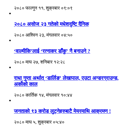
२०८० फाल्गुन ११, शुक्रबार ०९:०९
२०८० असोज २३ गतेको मधेशदृष्टि दैनिक
२०८० आश्विन २३, मंगलवार ०४:५०
‘वाल्मीकि’लाई ‘रत्नाकर डाँकु’ नै बनाउने ?
२०८० माघ २७, शनिबार १२:२८
राधा गुप्ता अर्थात् ‘डार्लिङ’ लेखापाल, एउटा अन्डरग्राउन्ड,
अर्कोको काल
२०८० कार्तिक १४, मंगलवार १०:४४
जनताको ९३ करोड लुट्नेहरुबाटै मेयरमाथि आक्रमण !
२०८० माघ ५, शुक्रबार ०५:४०