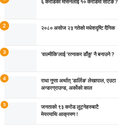
६ करोडको मेसिनलाई १० करोडमा सेटिङ ?
२०८० असोज २३ गतेको मधेशदृष्टि दैनिक
‘वाल्मीकि’लाई ‘रत्नाकर डाँकु’ नै बनाउने ?
राधा गुप्ता अर्थात् ‘डार्लिङ’ लेखापाल, एउटा
अन्डरग्राउन्ड, अर्कोको काल
जनताको ९३ करोड लुट्नेहरुबाटै
मेयरमाथि आक्रमण !