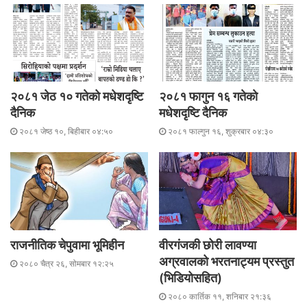
२०८१ जेठ १० गतेको मधेशदृष्टि
२०८१ फागुन १६ गतेकाे
दैनिक
मधेशदृष्टि दैनिक
२०८१ जेष्ठ १०, बिहीबार ०४:५०
२०८१ फाल्गुन १६, शुक्रबार ०४:३०
राजनीतिक चेपुवामा भूमिहीन
वीरगंजकी छोरी लावण्या
अग्रवालको भरतनाट्यम प्रस्तुत
२०८० चैत्र २६, सोमबार १२:२५
(भिडियोसहित)
२०८० कार्तिक ११, शनिबार २१:३६