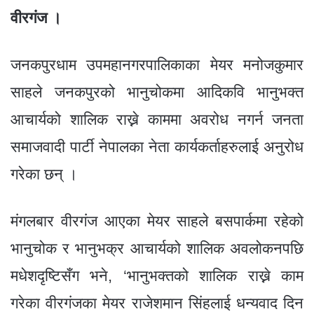
b
n
A
g
a
e
वीरगंज ।
o
g
p
e
m
o
er
p
जनकपुरधाम उपमहानगरपालिकाका मेयर मनोजकुमार
k
साहले जनकपुरको भानुचोकमा आदिकवि भानुभक्त
आचार्यको शालिक राख्ने काममा अवरोध नगर्न जनता
समाजवादी पार्टी नेपालका नेता कार्यकर्ताहरुलाई अनुरोध
गरेका छन् ।
मंगलबार वीरगंज आएका मेयर साहले बसपार्कमा रहेको
भानुचोक र भानुभक्र आचार्यको शालिक अवलोकनपछि
मधेशदृष्टिसँग भने, ‘भानुभक्तको शालिक राख्ने काम
गरेका वीरगंजका मेयर राजेशमान सिंहलाई धन्यवाद दिन