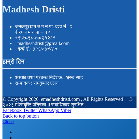
Madhesh
Dristi
जनकपुरधाम उ.म.न.पा. वडा नं.–२
वीरगंज म.न.पा – १२
+९७७-९८५५०२१२८१
madheshdristi@gmail.com
दर्ता नं : ३११/०७९/८०
हाम्रो टिम
अध्यक्ष तथा प्रबन्ध निर्देशक:- ध्रुव साह
सम्पादक : रामकुमार एलन
© Copyright 2026, emadheshdristi.com , All Rights Reserved |
©
२०२३ मधेसदृष्टि पत्रिका ll सर्वाधिकार सुरक्षित
Facebook
Twitter
WhatsApp
Viber
Back to top button
Close