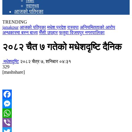
शिक्षा
स्वास्थ्य
आजको पत्रिका
TRENDING
janakpur
आजको पत्रिका
मधेश प्रदेश
रास्वपा
अनियमितताको आरोप
अन्धकारमा बस्न बाध्य
भैँसी उपहार
फतुवा विजयपुर नगरपालिका
२०८२ चैत ७ गतेको मधेशदृष्टि दैनिक
मधेशदृष्टि
२०८२ चैत्र ७, शनिबार ०४:३१
329
[mashshare]
Facebook
Messenger
WhatsApp
Viber