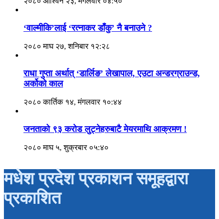
२०८० आश्विन २३, मंगलवार ०४:५०
‘वाल्मीकि’लाई ‘रत्नाकर डाँकु’ नै बनाउने ?
२०८० माघ २७, शनिबार १२:२८
राधा गुप्ता अर्थात् ‘डार्लिङ’ लेखापाल, एउटा अन्डरग्राउन्ड,
अर्कोको काल
२०८० कार्तिक १४, मंगलवार १०:४४
जनताको ९३ करोड लुट्नेहरुबाटै मेयरमाथि आक्रमण !
२०८० माघ ५, शुक्रबार ०५:४०
मधेश प्रदेश प्रकाशन समूहद्वारा
प्रकाशित