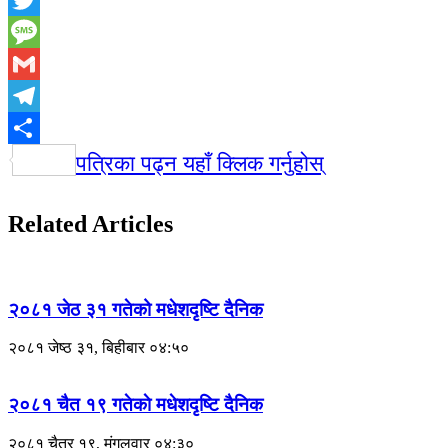
Twitter
Message
Gmail
Telegram
Share
पत्रिका पढ्न यहाँ क्लिक गर्नुहोस्
Related Articles
२०८१ जेठ ३१ गतेको मधेशदृष्टि दैनिक
२०८१ जेष्ठ ३१, बिहीबार ०४:५०
२०८१ चैत १९ गतेकाे मधेशदृष्टि दैनिक
२०८१ चैत्र १९, मंगलवार ०४:३०