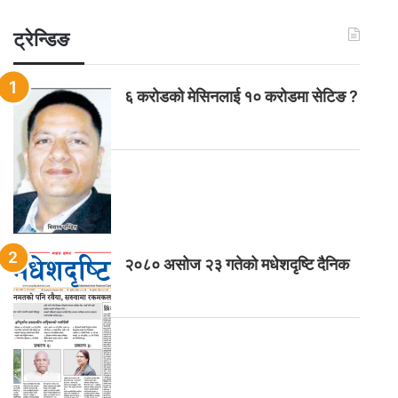
ट्रेन्डिङ
६ करोडको मेसिनलाई १० करोडमा सेटिङ ?
२०८० असोज २३ गतेको मधेशदृष्टि दैनिक