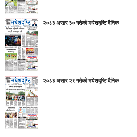
२०८३ असार ३० गतेको मधेशदृष्टि दैनिक
२०८३ असार २९ गतेको मधेशदृष्टि दैनिक