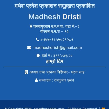
मधेश प्रदेश प्रकाशन समूहद्वारा प्रकाशित
Madhesh
Dristi
जनकपुरधाम उ.म.न.पा. वडा नं.–२
वीरगंज म.न.पा – १२
+९७७-९८५५०२१२८१
madheshdristi@gmail.com
दर्ता नं : ३११/०७९/८०
हाम्रो टिम
अध्यक्ष तथा प्रबन्ध निर्देशक:- ध्रुव साह
सम्पादक : रामकुमार एलन
© Copyright 2026, emadheshdristi.com , All Rights Reserved |