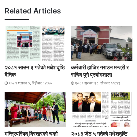
o
er
p
k
Related Articles
२०८१ साउन ३ गतेको मधेशदृष्टि
कर्मचारी हाजिर गराउन मन्त्री र
दैनिक
सचिव पुगे प्रयोगशाला
२०८१ श्रावण ३, बिहीबार ०४:५०
२०८१ श्रावण २८, सोमबार ११:३३
मन्त्रिपरिषद् विस्तारको चर्को
२०८३ जेठ ५ गतेको मधेशदृष्टि