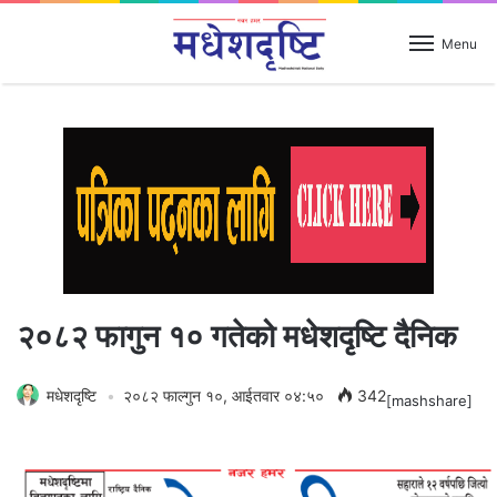
Menu
२०८२ फागुन १० गतेको मधेशदृष्टि दैनिक
मधेशदृष्टि
२०८२ फाल्गुन १०, आईतवार ०४:५०
342
[mashshare]