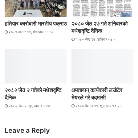
हतियार कारोबारी भारतीय पक्राउ
२०८० जेठ २७ गते शनिबारकाे
मधेशदृष्टि दैनिक
२०८१ असार ११, मंगलवार ११:३८
२०८० जेष्ठ २७, शनिबार ०४:५०
२०८२ जेठ २ गतेकाे मधेशदृष्टि
क्षमतावान् कार्यकारी लखेटेर
दैनिक
मेयरले गरे बदमासी
२०८२ जेष्ठ २, शुक्रबार ०४:४४
२०८० बैशाख १५, शुक्रबार १०:२६
Leave a Reply