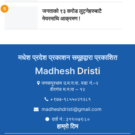
जनताको ९३ करोड लुट्नेहरुबाटै
मेयरमाथि आक्रमण !
मधेश प्रदेश प्रकाशन समूहद्वारा प्रकाशित
Madhesh
Dristi
जनकपुरधाम उ.म.न.पा. वडा नं.–२
वीरगंज म.न.पा – १२
+९७७-९८५५०२१२८१
madheshdristi@gmail.com
दर्ता नं : ३११/०७९/८०
हाम्रो टिम