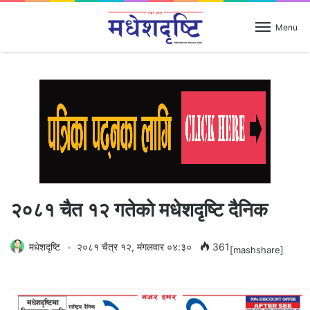
Menu
२०८१ चैत १२ गतेकाे मधेशदृष्टि दैनिक
मधेशदृष्टि
२०८१ चैत्र १२, मंगलवार ०४:३०
361
[mashshare]