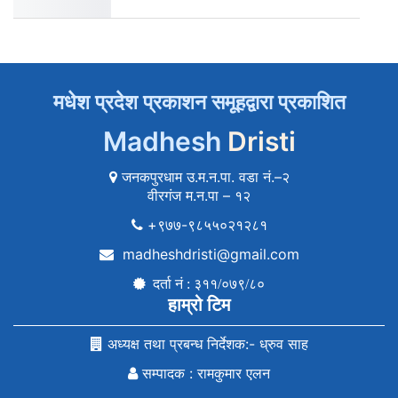
मधेश प्रदेश प्रकाशन समूहद्वारा प्रकाशित
Madhesh
Dristi
जनकपुरधाम उ.म.न.पा. वडा नं.–२
वीरगंज म.न.पा – १२
+९७७-९८५५०२१२८१
madheshdristi@gmail.com
दर्ता नं : ३११/०७९/८०
हाम्रो टिम
अध्यक्ष तथा प्रबन्ध निर्देशक:- ध्रुव साह
सम्पादक : रामकुमार एलन