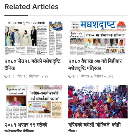
k
Related Articles
२०८० जेठ१८ गतेकाे मधेशदृष्टि
२०८० वैशाख ०७ गते बिहीबार
दैनिक
मधेशदृष्टि पत्रिका
२०८० जेष्ठ १८, बिहीबार ०४:४७
२०८० बैशाख ७, बिहीबार ०८:५९
२०८१ असार १९ गतेकाे
गरिबको चमेली ‘बोल्दिने’ कोही
मधेशदृष्टि दैनिक
छैन !