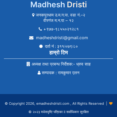
Madhesh
Dristi
जनकपुरधाम उ.म.न.पा. वडा नं.–२
वीरगंज म.न.पा – १२
+९७७-९८५५०२१२८१
madheshdristi@gmail.com
दर्ता नं : ३११/०७९/८०
हाम्रो टिम
अध्यक्ष तथा प्रबन्ध निर्देशक:- ध्रुव साह
सम्पादक : रामकुमार एलन
© Copyright 2026, emadheshdristi.com , All Rights Reserved |
© २०२३ मधेसदृष्टि पत्रिका ll सर्वाधिकार सुरक्षित