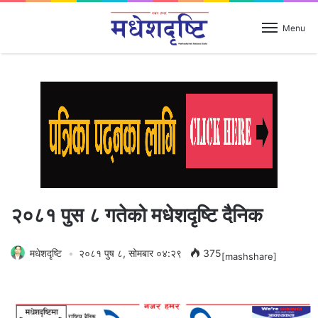
Menu
२०८१ पुस ८ गतेको मधेशदृष्टि दैनिक
मधेशदृष्टि
२०८१ पुष ८, सोमबार ०४:२९
375
[mashshare]