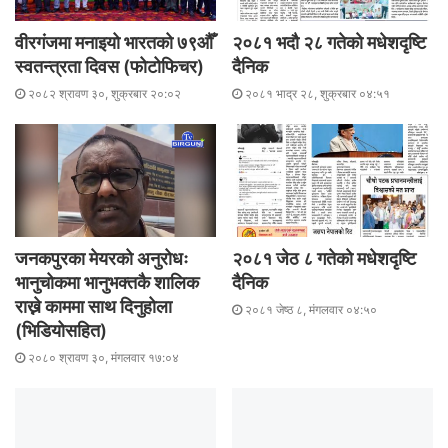
वीरगंजमा मनाइयो भारतको ७९औँ
२०८१ भदाै २८ गतेकाे मधेशदृष्टि
स्वतन्त्रता दिवस (फोटोफिचर)
दैनिक
२०८२ श्रावण ३०, शुक्रबार २०:०२
२०८१ भाद्र २८, शुक्रबार ०४:५१
जनकपुरका मेयरको अनुरोधः
२०८१ जेठ ८ गतेकाे मधेशदृष्टि
भानुचोकमा भानुभक्तकै शालिक
दैनिक
राख्ने काममा साथ दिनुहोला
२०८१ जेष्ठ ८, मंगलवार ०४:५०
(भिडियोसहित)
२०८० श्रावण ३०, मंगलवार १७:०४