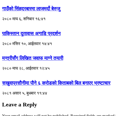
गाउँको सिंहदरबारमा लाजमर्दो बेरुजु
२०८० माघ ६, शनिबार १६:४१
पाकिस्तान दूतावास अगाडि प्रदर्शन
२०८० मंसिर १०, आईतवार १४:४१
मन्त्रीसँग लिखित जवाफ माग्ने तयारी
२०८० माघ २८, आईतवार १२:४५
सखुवाप्रसौनीमा पौने ६ करोडको किताबको बिल बनाएर भ्रष्टाचार
२०८१ असार ५, बुधबार ११:४४
Leave a Reply
Your email address will not be published.
Required fields are marked