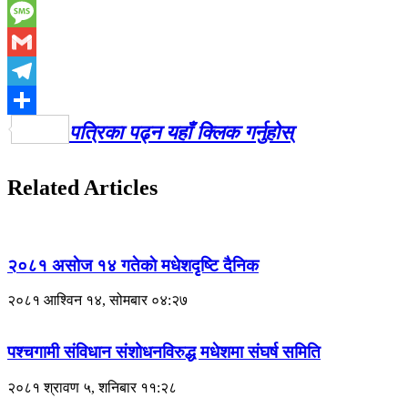
Twitter
Message
Gmail
Telegram
Share
पत्रिका पढ्न यहाँ क्लिक गर्नुहाेस्
Related Articles
२०८१ असाेज १४ गतेकाे मधेशदृष्टि दैनिक
२०८१ आश्विन १४, सोमबार ०४:२७
पश्चगामी संविधान संशोधनविरुद्ध मधेशमा संघर्ष समिति
२०८१ श्रावण ५, शनिबार ११:२८