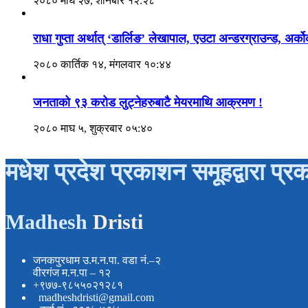
२०८० माघ २७, शनिबार १२:२८
राधा गुप्ता अर्थात् ‘डार्लिङ’ लेखापाल, एउटा अन्डरग्राउन्ड, अर्
२०८० कार्तिक १४, मंगलवार १०:४४
जनताको ९३ करोड लुट्नेहरुबाटै मेयरमाथि आक्रमण !
२०८० माघ ५, शुक्रबार ०५:४०
मधेश प्रदेश प्रकाशन समूहद्वारा प्र
Madhesh
Dristi
जनकपुरधाम उ.म.न.पा. वडा नं.–२
वीरगंज म.न.पा – १२
+९७७-९८५५०२१२८१
madheshdristi@gmail.com