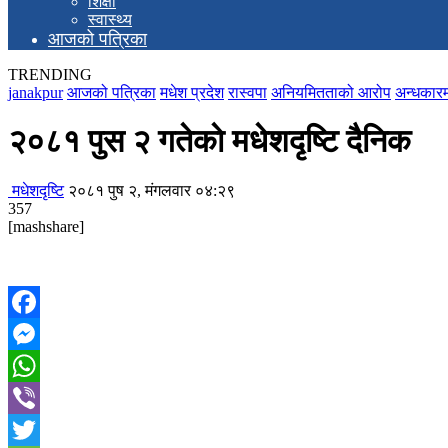
शिक्षा
स्वास्थ्य
आजको पत्रिका
TRENDING
janakpur
आजको पत्रिका
मधेश प्रदेश
रास्वपा
अनियमितताको आरोप
अन्धकारम
२०८१ पुस २ गतेकाे मधेशदृष्टि दैनिक
मधेशदृष्टि
२०८१ पुष २, मंगलवार ०४:२९
357
[mashshare]
Facebook
Messenger
WhatsApp
Viber