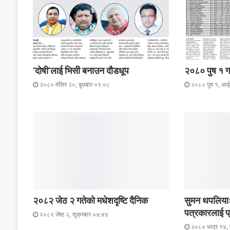
‘दोषी’लाई भिसी बनाउन दौडधूप
२०८० पुष १ गत
२०८० मंसिर २०, बुधबार ०९:०८
२०८० पुष १, आ
२०८२ जेठ २ गतेकाे मधेशदृष्टि दैनिक
सुमन थपलियाः
पत्रकारलाई प्
२०८२ जेष्ठ २, शुक्रबार ०४:४४
२०८० भाद्र १४, 