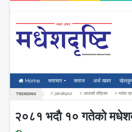
Home
समाचार
समाज
अर्थ खबर
खेलकु
janakpur
आजको पत्रिका
मधेश प्
TRENDING
२०८१ भदाै १० गतेकाे मधेशदृ