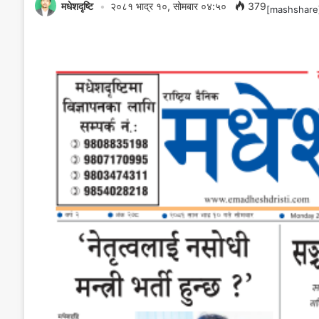
मधेशदृष्टि
२०८१ भाद्र १०, सोमबार ०४:५०
379
[mashshare