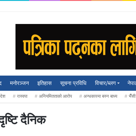
द
मनाेरञ्जन
इतिहास
सूचना प्रविधि
विचार/ब्लग
नेपा
रदेश
रास्वपा
अनियमितताको आरोप
अन्धकारमा बस्न बाध्य
भैँस
ष्टि दैनिक