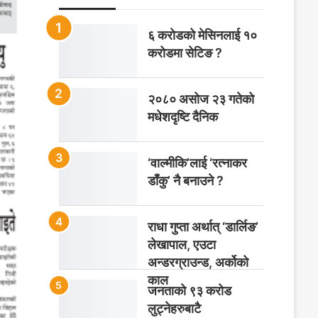
६ करोडको मेसिनलाई १०
करोडमा सेटिङ ?
२०८० असोज २३ गतेको
मधेशदृष्टि दैनिक
‘वाल्मीकि’लाई ‘रत्नाकर
डाँकु’ नै बनाउने ?
राधा गुप्ता अर्थात् ‘डार्लिङ’
लेखापाल, एउटा
अन्डरग्राउन्ड, अर्कोको
काल
जनताको ९३ करोड
लुट्नेहरुबाटै