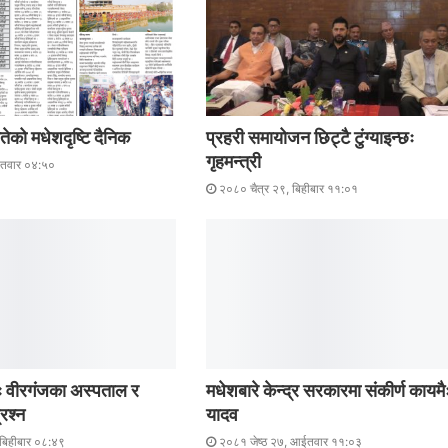
ेको मधेशदृष्टि दैनिक
प्रहरी समायोजन छिट्टै टुंग्याइन्छः
गृहमन्त्री
ईतवार ०४:५०
२०८० चैत्र २९, बिहीबार ११:०१
 वीरगंजका अस्पताल र
मधेशबारे केन्द्र सरकारमा संकीर्ण कायमै
रश्न
यादव
बिहीबार ०८:४९
२०८१ जेष्ठ २७, आईतवार ११:०३