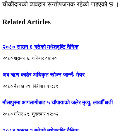
चौकीदारको व्यवहार सन्तोषजनक रहेको पाइएको छ ।
Related Articles
२०८० साउन ६ गतेको मधेशदृष्टि दैनिक
२०८० श्रावण ६, शनिबार ०४:५०
अब ऋण काढेर अधिकृत खोज्न जान्नँः मेयर
२०८० बैशाख २१, बिहीबार ११:३९
मौलापुरमा आगलागीबाट ५ चौपायाको जलेर मृत्यु, लाखौँ क्षती
२०८० मंसिर २९, शुक्रबार १२:०२
२०८३ असार २ गतेको मधेशदृष्टि दैनिक