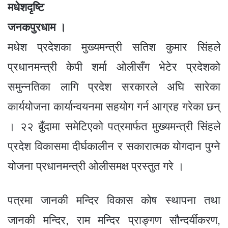
e
e
s
er
a
gr
मधेशदृष्टि
ar
b
n
A
g
a
e
जनकपुरधाम ।
o
g
p
e
m
मधेश प्रदेशका मुख्यमन्त्री सतिश कुमार सिंहले
o
er
p
प्रधानमन्त्री केपी शर्मा ओलीसँग भेटेर प्रदेशको
k
समुन्नतिका लागि प्रदेश सरकारले अघि सारेका
कार्ययोजना कार्यान्वयनमा सहयोग गर्न आग्रह गरेका छन्
। २२ बुँदामा समेटिएको पत्रमार्फत मुख्यमन्त्री सिंहले
प्रदेश विकासमा दीर्घकालीन र सकारात्मक योगदान पुग्ने
योजना प्रधानमन्त्री ओलीसमक्ष प्रस्तुत गरे ।
पत्रमा जानकी मन्दिर विकास कोष स्थापना तथा
जानकी मन्दिर, राम मन्दिर प्राङ्गण सौन्दर्यीकरण,