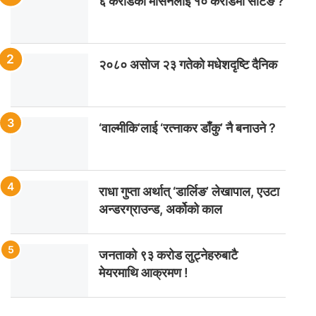
६ करोडको मेसिनलाई १० करोडमा सेटिङ ?
२०८० असोज २३ गतेको मधेशदृष्टि दैनिक
‘वाल्मीकि’लाई ‘रत्नाकर डाँकु’ नै बनाउने ?
राधा गुप्ता अर्थात् ‘डार्लिङ’ लेखापाल, एउटा
अन्डरग्राउन्ड, अर्कोको काल
जनताको ९३ करोड लुट्नेहरुबाटै
मेयरमाथि आक्रमण !