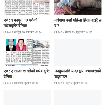
२०८१ फागुन १७ गतेकाे
मधेशमा कहाँ महिला हिंसा मात्रै छ
मधेशदृष्टि दैनिक
र ?
२०८१ फाल्गुन १७, शनिबार ०४:३०
२०८० बैशाख १५, शुक्रबार १०:४९
२०८२ साउन ७ गतेकाे मधेशदृष्टि
उपकुलपति यादवद्वारा क्याम्पसको
दैनिक
उद्घाटन
२०८२ श्रावण ७, बुधबार ०४:३०
२०८१ भाद्र ५, बुधबार १२:५३