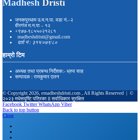
Madhesh
Dristi
जनकपुरधाम उ.म.न.पा. वडा नं.–२
वीरगंज म.न.पा – १२
+९७७-९८५५०२१२८१
madheshdristi@gmail.com
दर्ता नं : ३११/०७९/८०
हाम्रो टिम
अध्यक्ष तथा प्रबन्ध निर्देशक:- ध्रुव साह
सम्पादक : रामकुमार एलन
© Copyright 2026, emadheshdristi.com , All Rights Reserved |
©
२०२३ मधेसदृष्टि पत्रिका ll सर्वाधिकार सुरक्षित
Facebook
Twitter
WhatsApp
Viber
Back to top button
Close