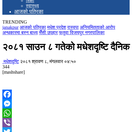
शिक्षा
स्वास्थ्य
आजको पत्रिका
TRENDING
janakpur
आजको पत्रिका
मधेश प्रदेश
रास्वपा
अनियमितताको आरोप
अन्धकारमा बस्न बाध्य
भैँसी उपहार
फतुवा विजयपुर नगरपालिका
२०८१ साउन ८ गतेको मधेशदृष्टि दैनिक
मधेशदृष्टि
२०८१ श्रावण ८, मंगलवार ०४:५०
344
[mashshare]
Facebook
Messenger
WhatsApp
Viber