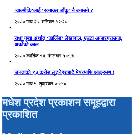
‘वाल्मीकि’लाई ‘रत्नाकर डाँकु’ नै बनाउने ?
२०८० माघ २७, शनिबार १२:२८
राधा गुप्ता अर्थात् ‘डार्लिङ’ लेखापाल, एउटा अन्डरग्राउन्ड,
अर्कोको काल
२०८० कार्तिक १४, मंगलवार १०:४४
जनताको ९३ करोड लुट्नेहरुबाटै मेयरमाथि आक्रमण !
२०८० माघ ५, शुक्रबार ०५:४०
मधेश प्रदेश प्रकाशन समूहद्वारा
प्रकाशित