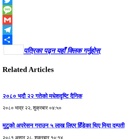
Twitter
Message
Gmail
Telegram
Share
पत्रिका पढ्न यहाँ क्लिक गर्नुहाेस्
Related Articles
२०८० भदौ २२ गतेको मधेशदृष्टि दैनिक
२०८० भाद्र २२, शुक्रबार ०४:५०
मुटुको अपरेसन गराउन ५ लाख लिएर हिँडेका थिए मिया दम्पती
२०८१ असार २८, शुक्रबार १०:१४