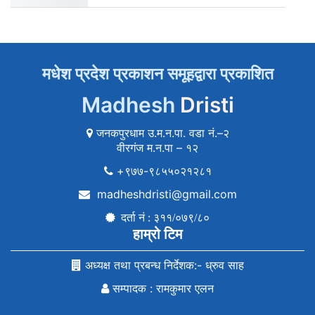
मधेश प्रदेश प्रकाशन समूहद्वारा प्रकाशित
Madhesh
Dristi
जनकपुरधाम उ.म.न.पा. वडा नं.–२
वीरगंज म.न.पा – १२
+९७७-९८५५०२१२८१
madheshdristi@gmail.com
दर्ता नं : ३११/०७९/८०
हाम्रो टिम
अध्यक्ष तथा प्रबन्ध निर्देशक:- ध्रुव साह
सम्पादक : रामकुमार एलन