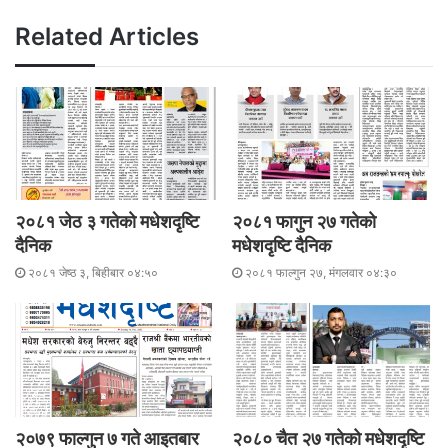
o
er
p
k
Related Articles
२०८१ जेठ ३ गतेकाे मधेशदृष्टि
२०८१ फागुन २७ गतेकाे
दैनिक
मधेशदृष्टि दैनिक
२०८१ जेष्ठ ३, बिहीबार ०४:५०
२०८१ फाल्गुन २७, मंगलवार ०४:३०
२०७९ फाल्गुन ७ गते आइतबार
२०८० चैत २७ गतेको मधेशदृष्टि