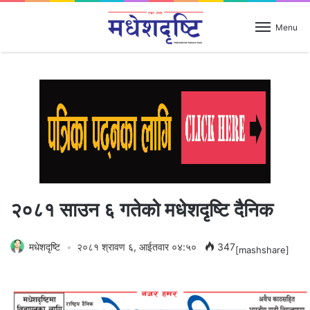
Menu
२०८१ साउन ६ गतेको मधेशदृष्टि दैनिक
मधेशदृष्टि
२०८१ श्रावण ६, आईतवार ०४:५०
347
[mashshare]