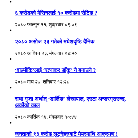
६ करोडको मेसिनलाई १० करोडमा सेटिङ ?
२०८० फाल्गुन ११, शुक्रबार ०९:०९
२०८० असोज २३ गतेको मधेशदृष्टि दैनिक
२०८० आश्विन २३, मंगलवार ०४:५०
‘वाल्मीकि’लाई ‘रत्नाकर डाँकु’ नै बनाउने ?
२०८० माघ २७, शनिबार १२:२८
राधा गुप्ता अर्थात् ‘डार्लिङ’ लेखापाल, एउटा अन्डरग्राउन्ड,
अर्कोको काल
२०८० कार्तिक १४, मंगलवार १०:४४
जनताको ९३ करोड लुट्नेहरुबाटै मेयरमाथि आक्रमण !