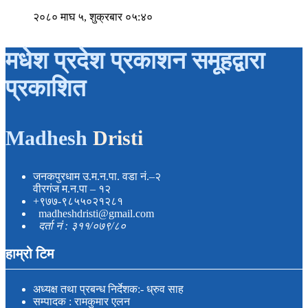
२०८० माघ ५, शुक्रबार ०५:४०
मधेश प्रदेश प्रकाशन समूहद्वारा
प्रकाशित
Madhesh
Dristi
जनकपुरधाम उ.म.न.पा. वडा नं.–२
वीरगंज म.न.पा – १२
+९७७-९८५५०२१२८१
madheshdristi@gmail.com
दर्ता नं : ३११/०७९/८०
हाम्रो टिम
अध्यक्ष तथा प्रबन्ध निर्देशक:- ध्रुव साह
सम्पादक : रामकुमार एलन