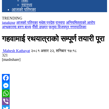
शिक्षा
स्वास्थ्य
आजको पत्रिका
TRENDING
janakpur
आजको पत्रिका
मधेश प्रदेश
रास्वपा
अनियमितताको आरोप
अन्धकारमा बस्न बाध्य
भैँसी उपहार
फतुवा विजयपुर नगरपालिका
गहवामाई रथयात्राको सम्पूर्ण तयारी पूरा
Mahesh Kathayat
२०८१ असार २२, शनिबार १७:१८
321
[mashshare]
Facebook
Messenger
WhatsApp
Viber