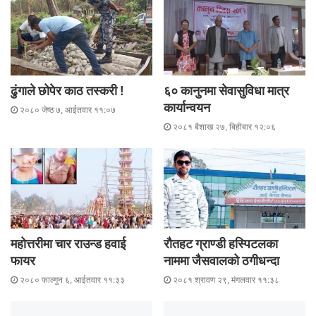
ढुंगाले छोपेर काठ तस्करी !
६० कानुनमा सेवासुविधा मात्र
कार्यान्वयन
२०८० जेष्ठ ७, आईतवार ११:०७
२०८१ बैशाख २७, बिहीबार १२:०६
महोत्तरीमा चार राउन्ड हवाई
रौतहट ग्राण्डी हस्पिटलका
फायर
नाममा जैसवालको ठगीधन्दा
२०८० फाल्गुन ६, आईतवार ११:३३
२०८१ श्रावण २९, मंगलवार ११:३८