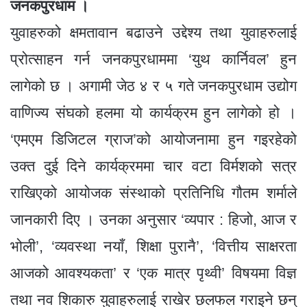
b
n
A
g
a
e
जनकपुरधाम ।
o
g
p
e
m
युवाहरुको क्षमतावान बढाउने उद्देश्य तथा युवाहरुलाई
o
er
p
प्रोत्साहन गर्न जनकपुरधाममा ‘युथ कार्निवल’ हुन
k
लागेको छ । अगामी जेठ ४ र ५ गते जनकपुरधाम उद्योग
वाणिज्य संघको हलमा यो कार्यक्रम हुन लागेको हो ।
‘एमएम डिजिटल ग्राज’को आयोजनामा हुन गइरहेको
उक्त दुई दिने कार्यक्रममा चार वटा विर्मशको सत्र
राखिएको आयोजक संस्थाको प्रतिनिधि गौतम शर्माले
जानकारी दिए । उनका अनुसार ‘व्यपार : हिजो, आज र
भोली’, ‘व्यवस्था नयाँ, शिक्षा पुरानै’, ‘वित्तीय साक्षरता
आजको आवश्यकता’ र ‘एक मात्र पृथ्वी’ विषयमा विज्ञ
तथा नव शिकारु युवाहरुलाई राखेर छलफल गराइने छन्