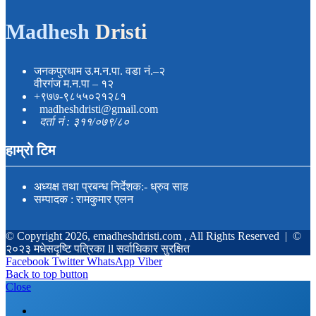
Madhesh
Dristi
जनकपुरधाम उ.म.न.पा. वडा नं.–२
वीरगंज म.न.पा – १२
+९७७-९८५५०२१२८१
madheshdristi@gmail.com
दर्ता नं : ३११/०७९/८०
हाम्रो टिम
अध्यक्ष तथा प्रबन्ध निर्देशक:- ध्रुव साह
सम्पादक : रामकुमार एलन
© Copyright 2026, emadheshdristi.com , All Rights Reserved |
©
२०२३ मधेसदृष्टि पत्रिका ll सर्वाधिकार सुरक्षित
Facebook
Twitter
WhatsApp
Viber
Back to top button
Close