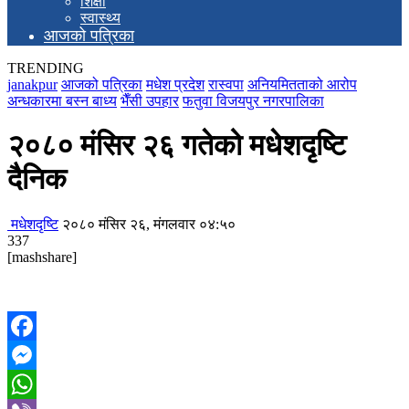
शिक्षा
स्वास्थ्य
आजको पत्रिका
TRENDING
janakpur
आजको पत्रिका
मधेश प्रदेश
रास्वपा
अनियमितताको आरोप
अन्धकारमा बस्न बाध्य
भैँसी उपहार
फतुवा विजयपुर नगरपालिका
२०८० मंसिर २६ गतेको मधेशदृष्टि
दैनिक
मधेशदृष्टि
२०८० मंसिर २६, मंगलवार ०४:५०
337
[mashshare]
Facebook
Messenger