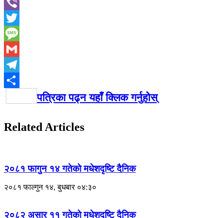
WhatsApp
Viber
Twitter
Message
Gmail
Telegram
Share
पत्रिका पढ्न यहाँ क्लिक गर्नुहोस्
Related Articles
२०८१ फागुन १४ गतेकाे मधेशदृष्टि दैनिक
२०८१ फाल्गुन १४, बुधबार ०४:३०
२०८२ असार ११ गतेकाे मधेशदृष्टि दैनिक