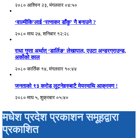
२०८० आश्विन २३, मंगलवार ०४:५०
‘वाल्मीकि’लाई ‘रत्नाकर डाँकु’ नै बनाउने ?
२०८० माघ २७, शनिबार १२:२८
राधा गुप्ता अर्थात् ‘डार्लिङ’ लेखापाल, एउटा अन्डरग्राउन्ड,
अर्कोको काल
२०८० कार्तिक १४, मंगलवार १०:४४
जनताको ९३ करोड लुट्नेहरुबाटै मेयरमाथि आक्रमण !
२०८० माघ ५, शुक्रबार ०५:४०
मधेश प्रदेश प्रकाशन समूहद्वारा
प्रकाशित