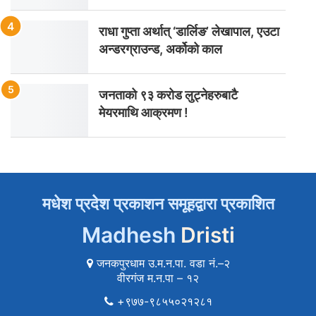
राधा गुप्ता अर्थात् ‘डार्लिङ’ लेखापाल, एउटा
अन्डरग्राउन्ड, अर्कोको काल
जनताको ९३ करोड लुट्नेहरुबाटै
मेयरमाथि आक्रमण !
मधेश प्रदेश प्रकाशन समूहद्वारा प्रकाशित
Madhesh
Dristi
जनकपुरधाम उ.म.न.पा. वडा नं.–२
वीरगंज म.न.पा – १२
+९७७-९८५५०२१२८१