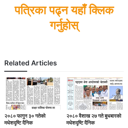
h
e
e
s
er
a
gr
पत्रिका पढ्न यहाँ क्लिक
ar
b
n
A
g
a
e
गर्नुहोस्
o
g
p
e
m
o
er
p
k
Related Articles
२०८० फागुन ३० गतेकाे
२०८० वैशाख २७ गते बुधबारकाे
मधेशदृष्टि दैनिक
मधेशदृष्टि दैनिक