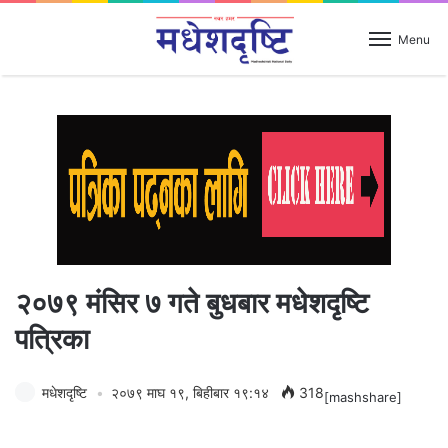
Menu
२०७९ मंसिर ७ गते बुधबार मधेशदृष्टि
पत्रिका
मधेशदृष्टि
२०७९ माघ १९, बिहीबार १९:१४
318
[mashshare]