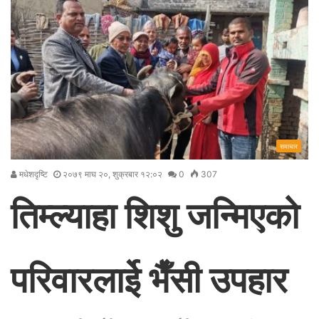
समाचार
मधेशदृष्टि
२०७९ माघ २०, शुक्रबार १२:०२
0
307
तिम्ल्याहा शिशु जन्मिएको
परिवारलाईे भैँसी उपहार