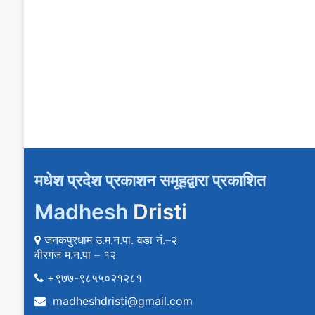
मधेश प्रदेश प्रकाशन समूहद्वारा प्रकाशित
Madhesh
Dristi
जनकपुरधाम उ.म.न.पा. वडा नं.–२
वीरगंज म.न.पा – १२
+९७७-९८५५०२१२८१
madheshdristi@gmail.com