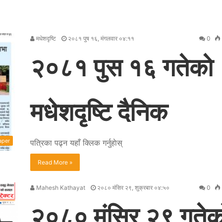
मधेशदृष्टि
२०८१ पुष १६, मंगलवार ०४:११
0
२०८१ पुस १६ गतेकाे
मधेशदृष्टि दैनिक
aper
पत्रिका पढ्न यहाँ क्लिक गर्नुहाेस्
Read More »
Mahesh Kathayat
२०८० मंसिर २९, शुक्रबार ०४:५०
0
२०८० मंसिर २९ गतेक