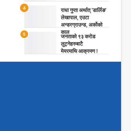
राधा गुप्ता अर्थात् ‘डार्लिङ’
लेखापाल, एउटा
अन्डरग्राउन्ड, अर्कोको
काल
जनताको ९३ करोड
लुट्नेहरुबाटै
मेयरमाथि आक्रमण !