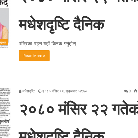
मधेशदृष्टि दैनिक
aper
पत्रिका पढ्न यहाँ क्लिक गर्नुहोस्
Read More »
मधेशदृष्टि
२०८० मंसिर २२, शुक्रबार ०४:५०
0
२०८० मंसिर २२ गतेका
मधेशदृष्टि दैनिक