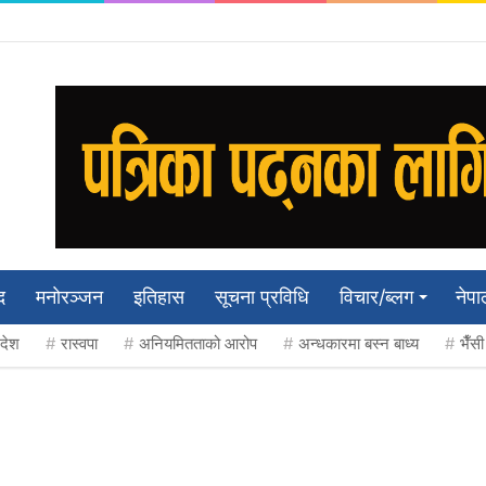
द
मनाेरञ्जन
इतिहास
सूचना प्रविधि
विचार/ब्लग
नेपा
रदेश
रास्वपा
अनियमितताको आरोप
अन्धकारमा बस्न बाध्य
भैँस